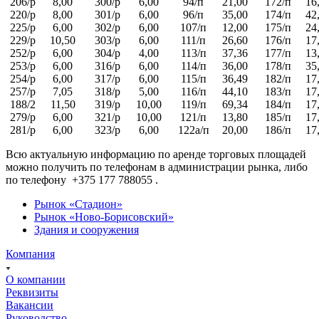
206/р
8,00
300/р
6,00
94/п
21,00
172/п
16
220/р
8,00
301/р
6,00
96/п
35,00
174/п
42
225/р
6,00
302/р
6,00
107/п
12,00
175/п
24
229/р
10,50
303/р
6,00
111/п
26,60
176/п
17
252/р
6,00
304/р
4,00
113/п
37,36
177/п
13
253/р
6,00
316/р
6,00
114/п
36,00
178/п
35
254/р
6,00
317/р
6,00
115/п
36,49
182/п
17
257/р
7,05
318/р
5,00
116/п
44,10
183/п
17
188/2
11,50
319/р
10,00
119/п
69,34
184/п
17
279/р
6,00
321/р
10,00
121/п
13,80
185/п
17
281/р
6,00
323/р
6,00
122а/п
20,00
186/п
17
Всю актуальную информацию по аренде торговых площадей
можно получить по телефонам в администрации рынка, либо
по телефону +375 177 788055 .
Рынок «Стадион»
Рынок «Ново-Борисовский»
Здания и сооружения
Компания
О компании
Реквизиты
Вакансии
Руководство